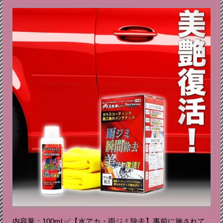
内容量：100ml ✅【水アカ・雨ジミ除去】事前に施されて