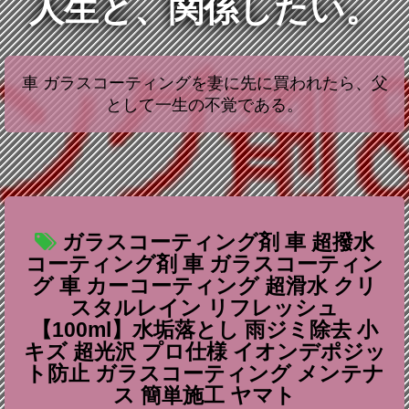
人生と、関係したい。
車 ガラスコーティングを妻に先に買われたら、父
として一生の不覚である。
ガラスコーティング剤 車 超撥水
コーティング剤 車 ガラスコーティン
グ 車 カーコーティング 超滑水 クリ
スタルレイン リフレッシュ
【100ml】水垢落とし 雨ジミ除去 小
キズ 超光沢 プロ仕様 イオンデポジッ
ト防止 ガラスコーティング メンテナ
ス 簡単施工 ヤマト